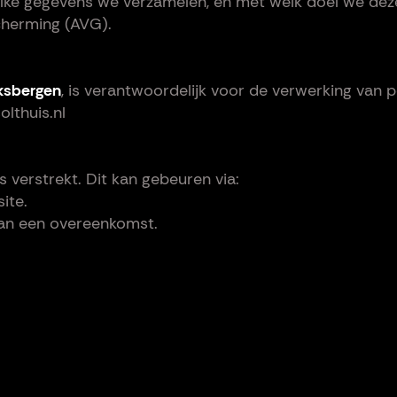
ke gegevens we verzamelen, en met welk doel we deze 
herming (AVG).
ksbergen
, is verantwoordelijk voor de verwerking van
lthuis.nl
 verstrekt. Dit kan gebeuren via:
ite.
 van een overeenkomst.